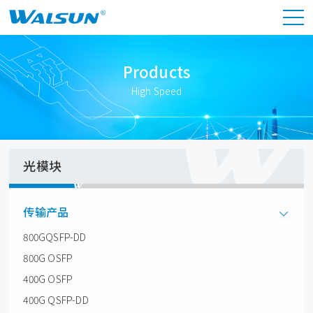
Products
High Speed
光模块
传输产品
800GQSFP-DD
800G OSFP
400G OSFP
400G QSFP-DD