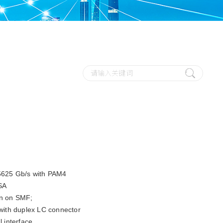
.5625 Gb/s with PAM4
SA
 transmission on SMF;
th duplex LC connector
l interface