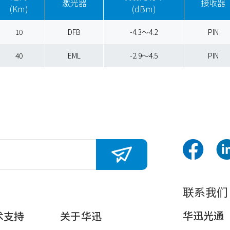
激光器
接收器
(Km)
(dBm)
10
DFB
-4.3～4.2
PIN
40
EML
-2.9～4.5
PIN
联系我们
华迅光通
术支持
关于华迅