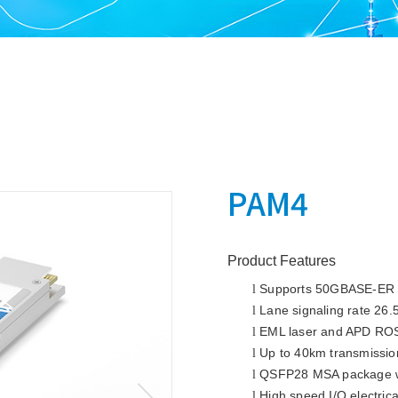
PAM4
Product Features
Supports 50GBASE-ER
l
Lane signaling rate 26
l
EML laser and APD RO
l
Up to 40km
l
QSFP28 MSA package wi
l
High speed I/O electrica
l