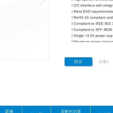
I2C interface with integ
l
Meet ESD requirements
l
RoHS-10 compliant and 
l
Compliant to IEEE 802.
l
Compliant to SFF-8636
l
Single +3.3V power sup
l
l
Maximum power consum
l
Case operating tempera
购买
分享+
距离
发射光功率