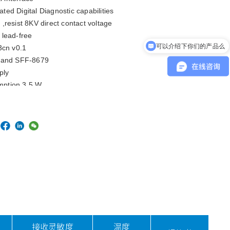
rated Digital Diagnostic capabilities
 ,resist 8KV direct contact voltage
lead-free
可以介绍下你们的产品么
3cn v0.1
 and SFF-8679
ply
ption 3.5 W
ture : 0
C to +70
C/ -40
C to +85
C
°
°
°
°
接收灵敏度
温度