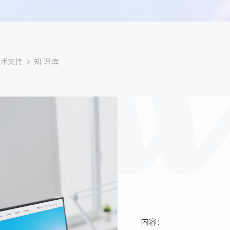
技术支持
知 识 库
内容: