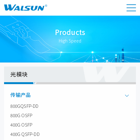
Products
High Speed
光模块
传输产品
800GQSFP-DD
800G OSFP
400G OSFP
400G QSFP-DD