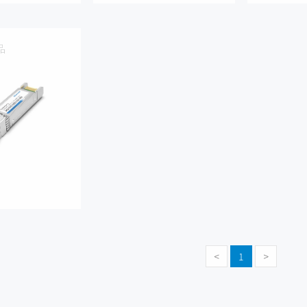
品
<
1
>