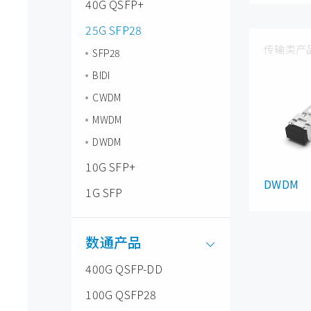
40G QSFP+
25G SFP28
传输类产
SFP28
BIDI
CWDM
MWDM
DWDM
10G SFP+
DWDM
1G SFP
数通产品
400G QSFP-DD
100G QSFP28